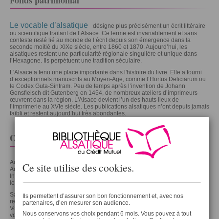
Fonds patrimonial
Le vocable d’alsatique
désigne plus précisément un écrit littéraire
ou scientifique traitant de l’Alsace. Ce terme est invariablement et sans
conteste resté lié au monde de l’écrit depuis son émergence dans la
seconde moitié du XIXe siècle, entre 1860 et 1870. Aujourd’hui, les
alsatiques restent une particularité régionale singulière et unique dans
l’Hexagone. Ils perpétuent une tradition séculaire.
L'Alsace a tenu une place importante dans l'histoire du livre. Elle a fourni
d’exceptionnels manuscrits au Moyen-Age, comme l’Hortus Deliciarum ou
le Codex Guta-Sintram. Peu de temps après l’invention de Johann
Gensfleisch dit Gutenberg en 1454, de nombreux ateliers d’imprimeurs
œuvrent dans la région. L'Alsace devient l’un des hauts lieux de
l’imprimerie au XVIe siècle. Les publications alsatiques n’ont depuis jamais
faibli et restent aujourd’hui très abondantes.
Origines
Aux sources de la collection de la Bibliothèque Alsatique du Crédit Mutuel,
Ce site utilise des
cookies
.
Antoine Gardner, bibliophile éclairé animé par la passion des alsatiques.
Inlassable, il arpenta durant des années les boutiques des antiquaires et
les ventes aux enchères, toujours à l’affût de belles éditions.
Sa collection comprenait alors plus de 4 000 alsatiques. Certaines de ces
Ils permettent d’assurer son bon fonctionnement et, avec nos
reliures anciennes sont de véritables merveilles, témoins de leur temps.
partenaires, d’en mesurer son audience.
Voulant s’éviter le chagrin de la dispersion de sa collection, il confia les
Nous conservons vos choix pendant 6 mois. Vous pouvez à tout
volumes en 1972 au Crédit Mutuel, acteur pérenne de la vie culturelle