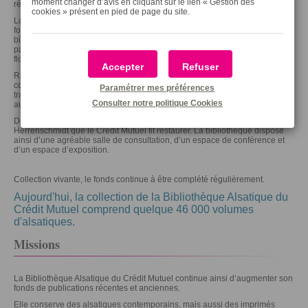
moment changer d’avis en cliquant sur le lien « Gestion des
régionale.
cookies » présent en pied de page du site.
La collection prit dans un premier temps ses quartiers au Centre de
formation du Crédit Mutuel au Bischenberg, en Centre-Alsace. Le
bibliothécaire en charge de ce fonds l’augmenta à son tour de précieux et
parfois rarissimes volumes, mais aussi d’ouvrages de référence. Un
florilège d’alsatiques pu ainsi être mis à la disposition des chercheurs.
Accepter
Refuser
Rapidement, les locaux du centre de formation devinrent trop petits pour
continuer à accueillir le fonds. Dans les années 1980, la collection fut alors
Paramétrer mes préférences
transférée à Strasbourg, au siège même du Crédit Mutuel, 34 rue Wacken,
Consulter notre politique
Cookies
aujourd'hui n° 4 rue Frédéric-Guillaume Raiffeisen.
Dès 1998, la bibliothèque fut installée au premier étage de la Maison
Herrenschmidt que le Crédit Mutuel fit restaurer. La bibliothèque dispose
ainsi d’une agréable salle de consultation, d’un espace de conférence et
d’un espace d’exposition.
Collection vivante, le fonds continue à être complété régulièrement.
Aujourd'hui, la collection de la Bibliothèque Alsatique du
Crédit Mutuel comprend quelque 46 000 volumes
d'alsatiques.
Missions
La Bibliothèque Alsatique du Crédit Mutuel continue ainsi d’augmenter son
fonds de publications récentes et anciennes.
Elle conserve des alsatiques contemporains, mais aussi des imprimés