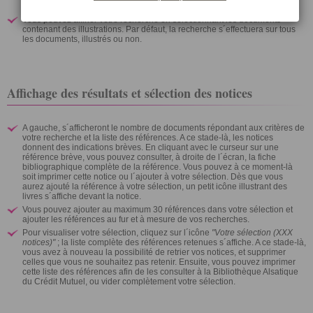
types de documents.
Vous pouvez affiner votre recherche en sélectionnant les documents
contenant des illustrations. Par défaut, la recherche s´effectuera sur tous
les documents, illustrés ou non.
Affichage des résultats et sélection des notices
A gauche, s´afficheront le nombre de documents répondant aux critères de
votre recherche et la liste des références. A ce stade-là, les notices
donnent des indications brèves. En cliquant avec le curseur sur une
référence brève, vous pouvez consulter, à droite de l´écran, la fiche
bibliographique complète de la référence. Vous pouvez à ce moment-là
soit imprimer cette notice ou l´ajouter à votre sélection. Dès que vous
aurez ajouté la référence à votre sélection, un petit icône illustrant des
livres s´affiche devant la notice.
Vous pouvez ajouter au maximum 30 références dans votre sélection et
ajouter les références au fur et à mesure de vos recherches.
Pour visualiser votre sélection, cliquez sur l´icône
"Votre sélection (XXX
notices)"
; la liste complète des références retenues s´affiche. A ce stade-là,
vous avez à nouveau la possibilité de retrier vos notices, et supprimer
celles que vous ne souhaitez pas retenir. Ensuite, vous pouvez imprimer
cette liste des références afin de les consulter à la Bibliothèque Alsatique
du Crédit Mutuel, ou vider complètement votre sélection.