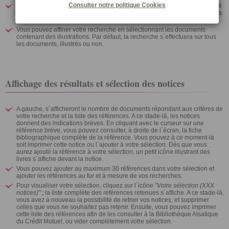
Consulter notre politique
Cookies
Vous pouvez affiner votre recherche en sélectionnant le type de document
(livre, article, brochure...). Par défaut, la recherche s´effectuera sur tous les
types de documents.
Vous pouvez affiner votre recherche en sélectionnant les documents
contenant des illustrations. Par défaut, la recherche s´effectuera sur tous
les documents, illustrés ou non.
Affichage des résultats et sélection des notices
A gauche, s´afficheront le nombre de documents répondant aux critères de
votre recherche et la liste des références. A ce stade-là, les notices
donnent des indications brèves. En cliquant avec le curseur sur une
référence brève, vous pouvez consulter, à droite de l´écran, la fiche
bibliographique complète de la référence. Vous pouvez à ce moment-là
soit imprimer cette notice ou l´ajouter à votre sélection. Dès que vous
aurez ajouté la référence à votre sélection, un petit icône illustrant des
livres s´affiche devant la notice.
Vous pouvez ajouter au maximum 30 références dans votre sélection et
ajouter les références au fur et à mesure de vos recherches.
Pour visualiser votre sélection, cliquez sur l´icône
"Votre sélection (XXX
notices)"
; la liste complète des références retenues s´affiche. A ce stade-là,
vous avez à nouveau la possibilité de retrier vos notices, et supprimer
celles que vous ne souhaitez pas retenir. Ensuite, vous pouvez imprimer
cette liste des références afin de les consulter à la Bibliothèque Alsatique
du Crédit Mutuel, ou vider complètement votre sélection.