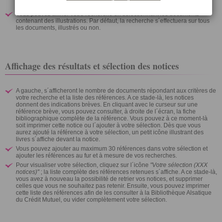
types de documents.
Vous pouvez affiner votre recherche en sélectionnant les documents
contenant des illustrations. Par défaut, la recherche s´effectuera sur tous
les documents, illustrés ou non.
Affichage des résultats et sélection des notices
A gauche, s´afficheront le nombre de documents répondant aux critères de
votre recherche et la liste des références. A ce stade-là, les notices
donnent des indications brèves. En cliquant avec le curseur sur une
référence brève, vous pouvez consulter, à droite de l´écran, la fiche
bibliographique complète de la référence. Vous pouvez à ce moment-là
soit imprimer cette notice ou l´ajouter à votre sélection. Dès que vous
aurez ajouté la référence à votre sélection, un petit icône illustrant des
livres s´affiche devant la notice.
Vous pouvez ajouter au maximum 30 références dans votre sélection et
ajouter les références au fur et à mesure de vos recherches.
Pour visualiser votre sélection, cliquez sur l´icône
"Votre sélection (XXX
notices)"
; la liste complète des références retenues s´affiche. A ce stade-là,
vous avez à nouveau la possibilité de retrier vos notices, et supprimer
celles que vous ne souhaitez pas retenir. Ensuite, vous pouvez imprimer
cette liste des références afin de les consulter à la Bibliothèque Alsatique
du Crédit Mutuel, ou vider complètement votre sélection.