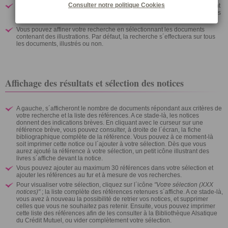
Consulter notre politique
Cookies
Vous pouvez affiner votre recherche en sélectionnant le type de document
(livre, article, brochure...). Par défaut, la recherche s´effectuera sur tous les
types de documents.
Vous pouvez affiner votre recherche en sélectionnant les documents
contenant des illustrations. Par défaut, la recherche s´effectuera sur tous
les documents, illustrés ou non.
Affichage des résultats et sélection des notices
A gauche, s´afficheront le nombre de documents répondant aux critères de
votre recherche et la liste des références. A ce stade-là, les notices
donnent des indications brèves. En cliquant avec le curseur sur une
référence brève, vous pouvez consulter, à droite de l´écran, la fiche
bibliographique complète de la référence. Vous pouvez à ce moment-là
soit imprimer cette notice ou l´ajouter à votre sélection. Dès que vous
aurez ajouté la référence à votre sélection, un petit icône illustrant des
livres s´affiche devant la notice.
Vous pouvez ajouter au maximum 30 références dans votre sélection et
ajouter les références au fur et à mesure de vos recherches.
Pour visualiser votre sélection, cliquez sur l´icône
"Votre sélection (XXX
notices)"
; la liste complète des références retenues s´affiche. A ce stade-là,
vous avez à nouveau la possibilité de retrier vos notices, et supprimer
celles que vous ne souhaitez pas retenir. Ensuite, vous pouvez imprimer
cette liste des références afin de les consulter à la Bibliothèque Alsatique
du Crédit Mutuel, ou vider complètement votre sélection.